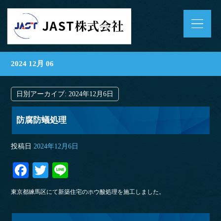
2024 12月 06
日別アーカイブ:
2024年12月6日
防腐防蟻処理
投稿日
2024年12月6日
Fa
T
Li
ce
wi
ne
東京都練馬区にて新築住宅のホウ酸処理を施工しました。
bo
tte
ok
r