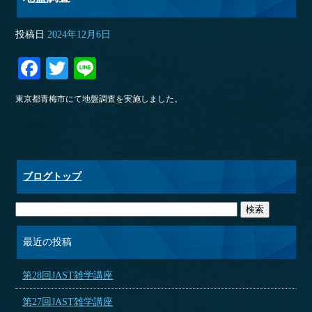
投稿日
2024年12月6日
Fa
T
Li
ce
wi
ne
東京都青梅市にて地盤調査を実施しました。
bo
tte
ok
r
ブログトップ
最近の投稿
第28回JAST雑学講座
第27回JAST雑学講座