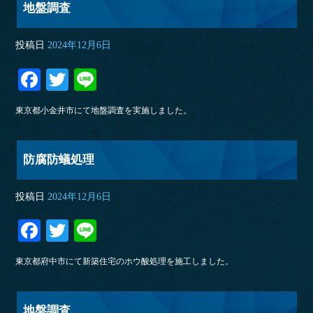
地盤調査
投稿日
2024年12月6日
Fa
T
Li
ce
wi
ne
東京都小金井市にて地盤調査を実施しました。
bo
tte
ok
r
防腐防蟻処理
投稿日
2024年12月6日
Fa
T
Li
ce
wi
ne
東京都府中市にて新築住宅のホウ酸処理を施工しました。
bo
tte
ok
r
地盤調査