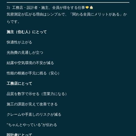
3）工務店・設計者・施主、全員が得をする仕事
気密測定が広がる理由はシンプルで、「関わる全員にメリットがある」か
らです。
施主（住む人）にとって
快適性が上がる
光熱費の見通しが立つ
結露や空気環境の不安が減る
性能の根拠が手元に残る（安心）
工務店にとって
品質を数字で示せる（営業力になる）
施工の課題が見えて改善できる
クレームや手直しのリスクが減る
“ちゃんとやっている”が伝わる
設計者にとって