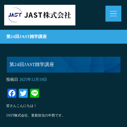
第24回JAST雑学講座
第24回JAST雑学講座
投稿日
2025年12月19日
Fa
T
Li
ce
wi
ne
皆さんこんにちは！
bo
tte
JAST株式会社、更新担当の中西です。
ok
r