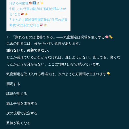
活きる可能性
6
6）この仕事の魅力は“信頼が積み上が
る”こと
7
まとめ｜家屋気密測定業は“住宅の品質
時代”の主役になれる
1）「測れるものは改善できる」――気密測定は現場を強くする
気密の世界には、分かりやすい真理があります。
測れないと、改善できない。
どこが漏れているか分からなければ、直しようがない。直しても、良くな
ったかどうか分からない。ここに“伸びしろ”が眠っています。
気密測定を取り入れる現場では、次のような好循環が生まれます
測定する
課題が見える
施工手順を改善する
次の現場で安定する
数値が良くなる