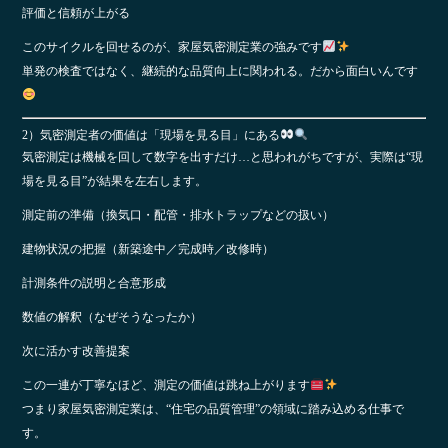
評価と信頼が上がる
このサイクルを回せるのが、家屋気密測定業の強みです
単発の検査ではなく、継続的な品質向上に関われる。だから面白いんです
2）気密測定者の価値は「現場を見る目」にある
気密測定は機械を回して数字を出すだけ…と思われがちですが、実際は“現
場を見る目”が結果を左右します。
測定前の準備（換気口・配管・排水トラップなどの扱い）
建物状況の把握（新築途中／完成時／改修時）
計測条件の説明と合意形成
数値の解釈（なぜそうなったか）
次に活かす改善提案
この一連が丁寧なほど、測定の価値は跳ね上がります
つまり家屋気密測定業は、“住宅の品質管理”の領域に踏み込める仕事で
す。