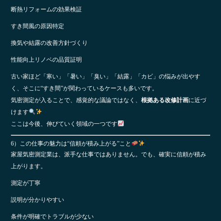
断熱リフォームの効果検証
すき間風の原因特定
換気や結露の改善方針づくり
性能向上リノベの品質証明
古い家ほど「寒い」「暑い」「臭い」「結露」「カビ」の悩みが出やす
く、そこに“すき間”が関わっているケースも多いです。
気密測定が入ることで、感覚的な議論ではなく、
根拠ある改修計画
に近づ
けます
ここは今後、伸びていく領域の一つです
6）この仕事の魅力は“信頼が積み上がる”こと
家屋気密測定業は、派手な仕事ではありません。でも、確実に信頼が積み
上がります。
測定が丁寧
説明が分かりやすい
条件が明確でトラブルが少ない