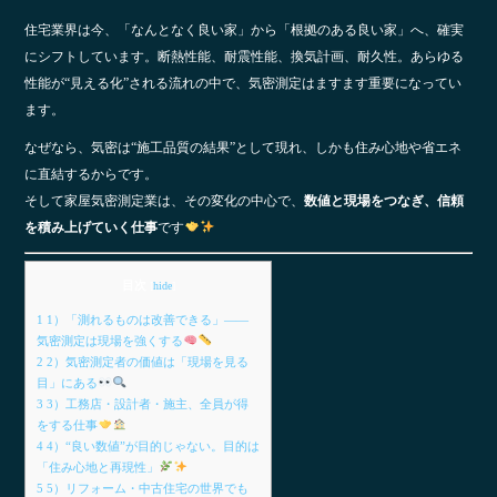
住宅業界は今、「なんとなく良い家」から「根拠のある良い家」へ、確実
にシフトしています。断熱性能、耐震性能、換気計画、耐久性。あらゆる
性能が“見える化”される流れの中で、気密測定はますます重要になってい
ます。
なぜなら、気密は“施工品質の結果”として現れ、しかも住み心地や省エネ
に直結するからです。
そして家屋気密測定業は、その変化の中心で、
数値と現場をつなぎ、信頼
を積み上げていく仕事
です
目次
[
hide
]
1
1）「測れるものは改善できる」――
気密測定は現場を強くする
2
2）気密測定者の価値は「現場を見る
目」にある
3
3）工務店・設計者・施主、全員が得
をする仕事
4
4）“良い数値”が目的じゃない。目的は
「住み心地と再現性」
5
5）リフォーム・中古住宅の世界でも