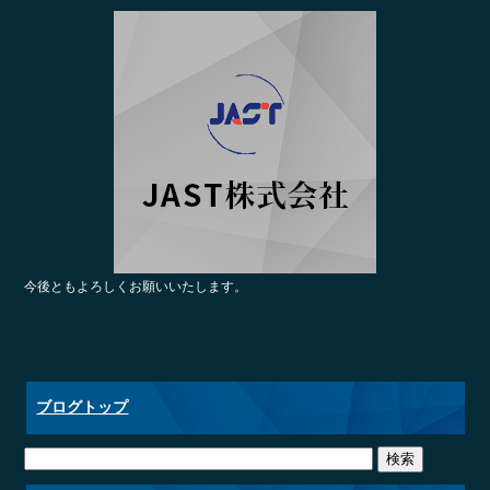
ce
wi
ne
bo
tte
ok
r
今後ともよろしくお願いいたします。
ブログトップ