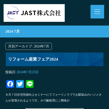
2024 7月
月別アーカイブ:
2024年7月
リフォーム産業フェア2024
投稿日
2024年7月25日
Fa
T
Li
ce
wi
ne
８月７日住宅性能向上セミナーにてフォーリンラブでお馴染みのハジメさ
bo
tte
んが登壇されるようです。ホウ酸処理にご興味が
ok
r