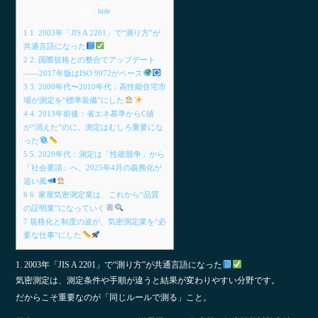
目次
[
hide
]
1
1. 2003年「JIS A 2201」で“測り方”が
共通言語になった
2
2. 国際規格との整合でアップデート
――2017年版はISO 9972がベース
3
3. 2000年代〜2010年代：高性能住宅市
場が測定を“標準装備”にした
4
4. 2013年前後：省エネ基準からC値
が“消えた”のに、測定はむしろ重要にな
った
5
5. 2020年代：測定は「性能競争」から
「社会要請」へ。2025年4月の義務化が
追い風
6
6. 家屋気密測定業は、これから“品質
の証明業”になっていく
7
規格化と制度の波が、気密測定業を“必
要な仕事”にした
1. 2003年「JIS A 2201」で“測り方”が共通言語になった
気密測定は、測定条件や手順が違うと結果が変わりやすい分野です。
だからこそ重要なのが「同じルールで測る」こと。