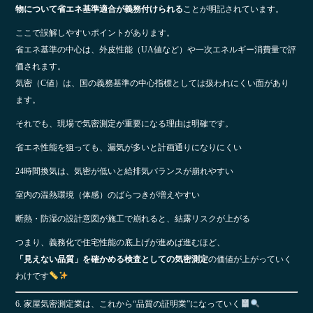
物について省エネ基準適合が義務付けられる
ことが明記されています。
ここで誤解しやすいポイントがあります。
省エネ基準の中心は、外皮性能（UA値など）や一次エネルギー消費量で評
価されます。
気密（C値）は、国の義務基準の中心指標としては扱われにくい面があり
ます。
それでも、現場で気密測定が重要になる理由は明確です。
省エネ性能を狙っても、漏気が多いと計画通りになりにくい
24時間換気は、気密が低いと給排気バランスが崩れやすい
室内の温熱環境（体感）のばらつきが増えやすい
断熱・防湿の設計意図が施工で崩れると、結露リスクが上がる
つまり、義務化で住宅性能の底上げが進めば進むほど、
「見えない品質」を確かめる検査としての気密測定
の価値が上がっていく
わけです
6. 家屋気密測定業は、これから“品質の証明業”になっていく