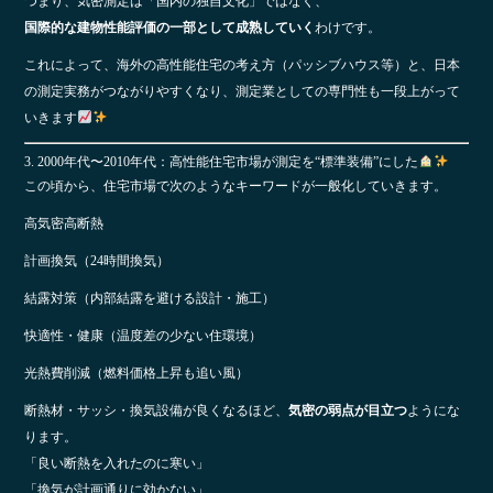
つまり、気密測定は「国内の独自文化」ではなく、
国際的な建物性能評価の一部として成熟していく
わけです。
これによって、海外の高性能住宅の考え方（パッシブハウス等）と、日本
の測定実務がつながりやすくなり、測定業としての専門性も一段上がって
いきます
3. 2000年代〜2010年代：高性能住宅市場が測定を“標準装備”にした
この頃から、住宅市場で次のようなキーワードが一般化していきます。
高気密高断熱
計画換気（24時間換気）
結露対策（内部結露を避ける設計・施工）
快適性・健康（温度差の少ない住環境）
光熱費削減（燃料価格上昇も追い風）
断熱材・サッシ・換気設備が良くなるほど、
気密の弱点が目立つ
ようにな
ります。
「良い断熱を入れたのに寒い」
「換気が計画通りに効かない」