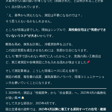
ネ基準からC値の扱いが薄くなった（削除された、と説明されることが多
い）点が語られています。
「え、基準から消えたなら、測定は不要になるのでは？」
そう思う人もいるかもしれません。
ところが現場は逆でした。理由はシンプルで、
高性能住宅ほど“気密ができ
ていないリスク”が大きい
からです。
断熱を高め、換気を計画し、冷暖房効率を上げる。
この設計意図を成立させるためには、気密が土台になります。
むしろ“数字で語られない時代”に入ったからこそ、意識の高い工務店ほ
ど、第三者測定や全棟測定に力を入れる流れが強まりました
そして測定業者は、こうした現場ニーズに応える形で、
測定の精度、報告書の品質、漏気探索のノウハウ、現場コミュニケーショ
ン力を磨いていくことになります。
5. 2020年代：測定は「性能競争」から「社会要請」へ。2025年4月の義務化
が追い風
そして大きな節目が、2025年4月です。
国土交通省の資料では、
2025年4月以降に着工する原則すべての住宅・建築