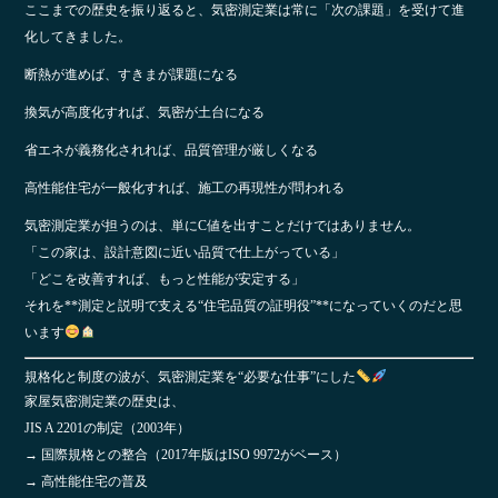
ここまでの歴史を振り返ると、気密測定業は常に「次の課題」を受けて進
化してきました。
断熱が進めば、すきまが課題になる
換気が高度化すれば、気密が土台になる
省エネが義務化されれば、品質管理が厳しくなる
高性能住宅が一般化すれば、施工の再現性が問われる
気密測定業が担うのは、単にC値を出すことだけではありません。
「この家は、設計意図に近い品質で仕上がっている」
「どこを改善すれば、もっと性能が安定する」
それを**測定と説明で支える“住宅品質の証明役”**になっていくのだと思
います
規格化と制度の波が、気密測定業を“必要な仕事”にした
家屋気密測定業の歴史は、
JIS A 2201の制定（2003年）
→ 国際規格との整合（2017年版はISO 9972がベース）
→ 高性能住宅の普及