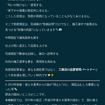
「匂いが抜けない・逆流する」
「床下や小屋裏が想定外に冷える」
こうした症状は、気密が原因になっていることも少なくありません。
そこで気密測定は、完成後の“性能証明”だけでなく、施工途中で改善点を
見つける“現場の武器”になっていきます
中間測定で漏気箇所を探す
仕上げ前に是正して品質を上げる
完成測定で数値を記録し、施主へ説明する
社内の施工基準を磨き、再現性を高める
気密測定業者は、単なる測定屋ではなく、
工務店の品質管理パートナー
と
して存在感を増していく時代です
4. 2013年前後：省エネ基準からC値が“消えた”のに、測定はむしろ重要にな
った
歴史の面白いところがここです。
各種解説では、2013年の改正（平成25年省エネ基準の流れ）で、国の省エ